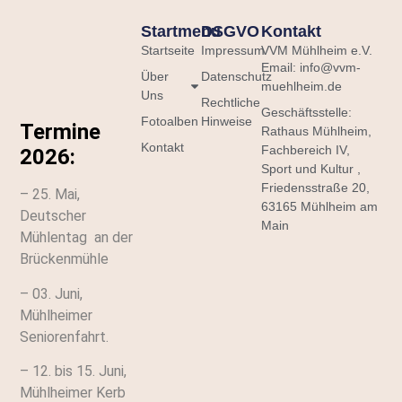
Startmenu
DSGVO
Kontakt
Startseite
Impressum
VVM Mühlheim e.V.
Email: info@vvm-
Über
Datenschutz
muehlheim.de
Uns
Rechtliche
Geschäftsstelle:
Fotoalben
Hinweise
Termine
Rathaus Mühlheim,
Kontakt
Fachbereich IV,
2026:
Sport und Kultur ,
Friedensstraße 20,
– 25. Mai,
63165 Mühlheim am
Deutscher
Main
Mühlentag an der
Brückenmühle
– 03. Juni,
Mühlheimer
Seniorenfahrt.
– 12. bis 15. Juni,
Mühlheimer Kerb