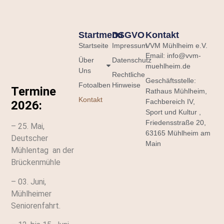
Startmenu
DSGVO
Kontakt
Startseite
Impressum
VVM Mühlheim e.V.
Email: info@vvm-
Über
Datenschutz
muehlheim.de
Uns
Rechtliche
Geschäftsstelle:
Fotoalben
Hinweise
Termine
Rathaus Mühlheim,
Kontakt
Fachbereich IV,
2026:
Sport und Kultur ,
Friedensstraße 20,
– 25. Mai,
63165 Mühlheim am
Deutscher
Main
Mühlentag an der
Brückenmühle
– 03. Juni,
Mühlheimer
Seniorenfahrt.